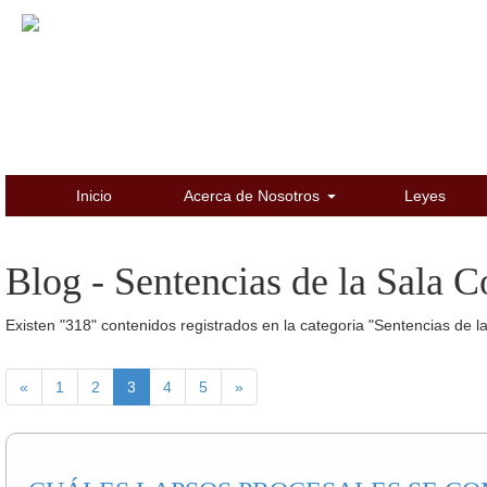
Inicio
Acerca de Nosotros
Leyes
Blog - Sentencias de la Sala C
Existen "318" contenidos registrados en la categoria "Sentencias de la
«
1
2
3
4
5
»