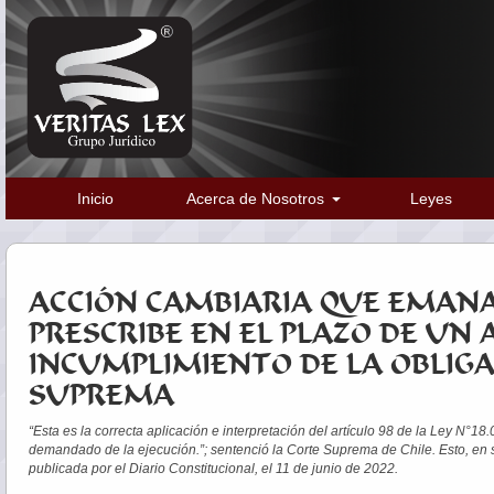
Inicio
Acerca de Nosotros
Leyes
ACCIÓN CAMBIARIA QUE EMANA
PRESCRIBE EN EL PLAZO DE UN
INCUMPLIMIENTO DE LA OBLIGA
SUPREMA
“Esta es la correcta aplicación e interpretación del artículo 98 de la Ley N°18
demandado de la ejecución.”; sentenció la Corte Suprema de Chile. Esto, en 
publicada por el Diario Constitucional, el 11 de junio de 2022.