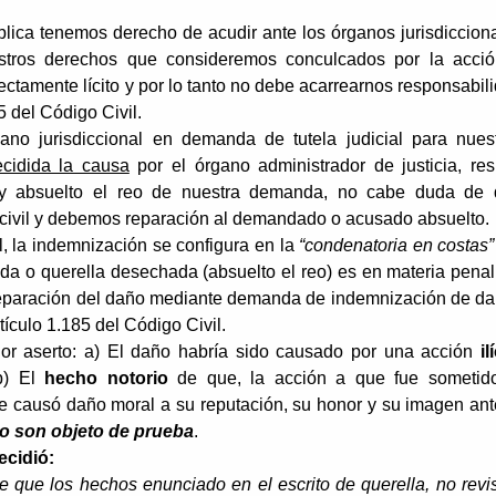
blica tenemos derecho de acudir ante los órganos jurisdiccion
uestros derechos que consideremos conculcados por la acci
fectamente lícito y por lo tanto no debe acarrearnos responsabil
85 del Código Civil.
ano jurisdiccional en demanda de tutela judicial para nues
cidida la causa
por el órgano administrador de justicia, res
 absuelto el reo de nuestra demanda, no cabe duda de 
 civil y debemos reparación al demandado o acusado absuelto.
l, la indemnización se configura en la
“condenatoria en costas”
a o querella desechada (absuelto el reo) es en materia penal
 reparación del daño mediante demanda de indemnización de d
tículo 1.185 del Código Civil.
ior aserto: a) El daño habría sido causado por una acción
il
 b) El
hecho notorio
de que, la acción a que fue sometid
e causó daño moral a su reputación, su honor y su imagen ant
o son objeto de prueba
.
ecidió:
e que los hechos enunciado en el escrito de querella, no revi