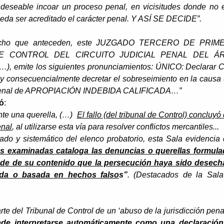
indeseable incoar un proceso penal, en vicisitudes donde no 
ueda ser acreditado el carácter penal. Y ASÍ SE DECIDE”.
erecho que anteceden, este JUZGADO TERCERO DE PRIM
E CONTROL DEL CIRCUITO JUDICIAL PENAL DEL Á
mite los siguientes pronunciamientos: ÚNICO: Declarar
 y consecuencialmente decretar el sobreseimiento en la causa
cito penal de APROPIACIÓN INDEBIDA CALIFICADA…”
ió
:
ente una querella, (…)
El fallo (del tribunal de Control) concluyó
enal
, al utilizarse esta vía para resolver conflictos mercantiles...
ado y sistemático del elenco probatorio, esta Sala evidencia
es examinadas cataloga las denuncias o querellas formul
de de su contenido que la persecución haya sido desec
ada o basada en hechos falso
s”
. (Destacados de la Sal
te del Tribunal de Control de un ‘abuso de la jurisdicción penal
de interpretarse automáticamente como una declaración