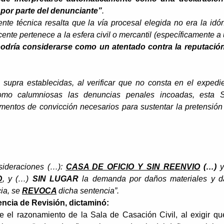
por parte del denunciante”
.
ente técnica resalta que la vía procesal elegida no era la idó
cente pertenece a la esfera civil o mercantil (específicamente a
odría considerarse como un atentado contra la reputación
 supra establecidas, al verificar que no consta en el expedi
omo calumniosas las denuncias penales incoadas, esta 
mentos de convicción necesarios para sustentar la pretensión
sideraciones (…):
CASA DE OFICIO Y SIN REENVIO
(…)
y
D
, y (…)
SIN LUGAR
la demanda por daños materiales y 
ia, se
REVOCA
dicha sentencia”.
encia de Revisión, dictaminó:
 el razonamiento de la Sala de Casación Civil, al exigir qu