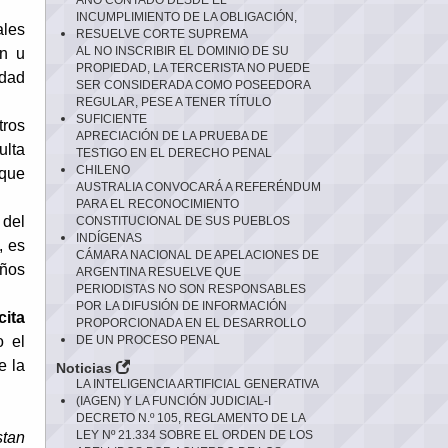
AÑO CONTADO DESDE EL
INCUMPLIMIENTO DE LA OBLIGACIÓN,
ales
RESUELVE CORTE SUPREMA
AL NO INSCRIBIR EL DOMINIO DE SU
ón u
PROPIEDAD, LA TERCERISTA NO PUEDE
idad
SER CONSIDERADA COMO POSEEDORA
REGULAR, PESE A TENER TÍTULO
SUFICIENTE
tros
APRECIACIÓN DE LA PRUEBA DE
ulta
TESTIGO EN EL DERECHO PENAL
CHILENO
que
AUSTRALIA CONVOCARÁ A REFERÉNDUM
PARA EL RECONOCIMIENTO
del
CONSTITUCIONAL DE SUS PUEBLOS
INDÍGENAS
, es
CÁMARA NACIONAL DE APELACIONES DE
años
ARGENTINA RESUELVE QUE
PERIODISTAS NO SON RESPONSABLES
POR LA DIFUSIÓN DE INFORMACIÓN
ícita
PROPORCIONADA EN EL DESARROLLO
o el
DE UN PROCESO PENAL
e la
Noticias
LA INTELIGENCIA ARTIFICIAL GENERATIVA
(IAGEN) Y LA FUNCIÓN JUDICIAL-I
DECRETO N.º 105, REGLAMENTO DE LA
LEY Nº 21.334 SOBRE EL ORDEN DE LOS
stan