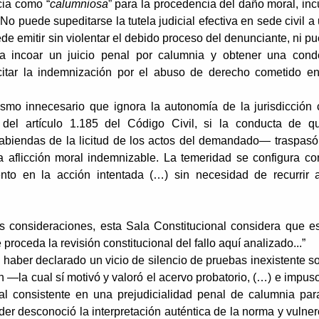
cia como “
calumniosa
” para la procedencia del daño moral, inc
 No puede supeditarse la tutela judicial efectiva en sede civil a
de emitir sin violentar el debido proceso del denunciante, ni p
eba incoar un juicio penal por calumnia y obtener una con
icitar la indemnización por el abuso de derecho cometido e
ismo innecesario que ignora la autonomía de la jurisdicción c
 del artículo 1.185 del Código Civil, si la conducta de q
sabiendas de la licitud de los actos del demandado— traspasó
a aflicción moral indemnizable. La temeridad se configura co
nto en la acción intentada (…) sin necesidad de recurrir 
 consideraciones, esta Sala Constitucional considera que e
roceda la revisión constitucional del fallo aquí analizado...”
l haber declarado un vicio de silencio de pruebas inexistente s
n —la cual sí motivó y valoró el acervo probatorio, (…) e impus
gal consistente en una prejudicialidad penal de calumnia par
der desconoció la interpretación auténtica de la norma y vulner