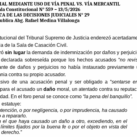
IAL MEDIANTE USO DE VÍA PENAL VS. VÍA MERCANTIL
ala Constitucional N° 559 – 13/5/2026
CA DE LAS DECISIONES JUDICIALES N° 29
ublica Abg. Rafael Medina Villalonga
itucional del Tribunal Supremo de Justicia enderezó acertadam
ia de la Sala de Casación Civil.
aró
sin lugar
la demanda de indemnización por daños y perjuici
 declarada sobreseída porque los hechos acusados “
no revi
nte de daños y perjuicios no había instaurado previamente
mnia contra su propio acusador.
asivo de una acusación penal y ser obligado a “
sentarse
e
a para el acusado un
daño
moral, un atentado contra su reputac
idad. En el foro penal se conoce como
“la pena del banquillo”.
, estatuye:
intención, o por negligencia, o por imprudencia, ha causado
 a repararlo.
 el que haya causado un daño a otro, excediendo, en el
límites fijados por la buena fe o por el objeto en vista del
e derecho.”