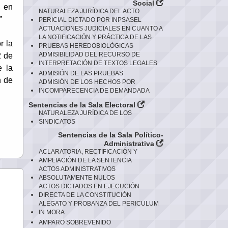
Social
, en
NATURALEZA JURÍDICA DEL ACTO
”
PERICIAL DICTADO POR INPSASEL
ACTUACIONES JUDICIALES EN CUANTO A
LA NOTIFICACIÓN Y PRÁCTICA DE LAS
r la
PRUEBAS HEREDOBIOLÒGICAS
ADMISIBILIDAD DEL RECURSO DE
2 de
INTERPRETACIÓN DE TEXTOS LEGALES
e la
ADMISIÓN DE LAS PRUEBAS
n de
ADMISIÓN DE LOS HECHOS POR
INCOMPARECENCIA DE DEMANDADA
Sentencias de la Sala Electoral
NATURALEZA JURÍDICA DE LOS
SINDICATOS
Sentencias de la Sala Político-
Administrativa
ACLARATORIA, RECTIFICACIÓN Y
AMPLIACIÓN DE LA SENTENCIA
ACTOS ADMINISTRATIVOS
ABSOLUTAMENTE NULOS
ACTOS DICTADOS EN EJECUCIÓN
DIRECTA DE LA CONSTITUCIÓN
ALEGATO Y PROBANZA DEL PERICULUM
IN MORA
AMPARO SOBREVENIDO