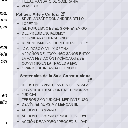
FIEL AL MANDATO DE SOBERANÍA
POPULAR
nea,
Política, Arte y Cultura
SEMBLANZA DE DON ANDRÉS BELLO
 una
LÓPEZ (II)
, el
"EL POPULISMO ES EL GRAN ENEMIGO
DEL PRESIDENCIALISMO"
"LOS NICARAGÜENSES NO
RENUNCIAMOS AL DERECHO A ELEGIR"
ente
. J.G. ROSCIO, VIII-IX-X / FINAL
Sala
A 50 AÑOS DEL "DOMINGO SANGRIENTO",
LA MANIFESTACIÓN PACÍFICA QUE SE
 del
CONVIRTIÓ EN LA TRAGEDIA MÁS
GRANDE DE IRLANDA DEL NORTE
Sentencias de la Sala Constitucional
DECISIONES VINCULANTES DE LA SALA
CONSTITUCIONAL CONTRA TERRORISMO
 en
JUDICIAL
TERRORISMO JUDICIAL MEDIANTE USO
daño
DE VÍA PENAL VS. VÍA MERCANTIL
ACCIÓN DE AMPARO
ACCIÓN DE AMPARO / PROCEDIBILIDAD
ACCIÓN DE AMPARO / PROCEDIBILIDAD
e la