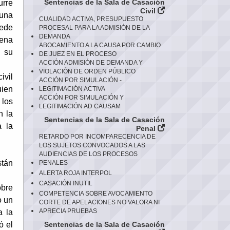
Sentencias de la Sala de Casación
urre
Civil
 una
CUALIDAD ACTIVA, PRESUPUESTO
uede
PROCESAL PARA LA ADMISIÓN DE LA
DEMANDA
dena
ABOCAMIENTO A LA CAUSA POR CAMBIO
n su
DE JUEZ EN EL PROCESO
ACCIÓN ADMISIÓN DE DEMANDA Y
VIOLACIÓN DE ORDEN PÚBLICO
ivil
ACCIÓN POR SIMULACIÓN -
uien
LEGITIMACIÓN ACTIVA
ACCIÓN POR SIMULACIÓN Y
 los
LEGITIMACIÓN AD CAUSAM
n la
Sentencias de la Sala de Casación
a la
Penal
RETARDO POR INCOMPARECENCIA DE
LOS SUJETOS CONVOCADOS A LAS
AUDIENCIAS DE LOS PROCESOS
stán
PENALES
ALERTA ROJA INTERPOL
CASACIÓN INUTIL
obre
COMPETENCIA SOBRE AVOCAMIENTO
o un
CORTE DE APELACIONES NO VALORA NI
APRECIA PRUEBAS
a la
ó el
Sentencias de la Sala de Casación