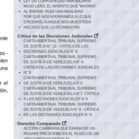
LEY DE COPROPIEDAD INMOBILIARIA
MOJO LENS, EL INVENTO QUE “MATARÁ”
AL IPHONE YA ES UNA REALIDAD
POR QUÉ NOS AFERRAMOS A LO QUE
CREEMOS, AUNQUE NOS MUESTREN
HECHOS QUE LO DESMIENTAN
Crítica de las Decisiones Judiciales
ente
CARTA ABIERTA AL TRIBUBAL SUPREMO
DE JUSTICIA N° 13 - CRÍTICA DE LAS
DECISIONES JUDICIALES N° 8
os -
CARTA ABIERTA AL TRIBUNAL SUPREMO
sten
DE JUSTICIA DE VENEZUELA N° 8.
CRÍTICA DE LAS DECISIONES JUDICIALES
 una
N° 5
CARTA ABIERTA AL TRIBUNAL SUPREMO
n el
DE JUSTICIA DE VENEZUELA N°5
CARTA ABIERTA AL TRIBUNAL SUPREMO
ión,
DE JUSTICIA DE VENEZUELA N°7. CRÍTICA
A LAS DECISIONES JUDICIALES N°4
CARTA ABIERTA AL TRIBUNAL SUPREMO
DE JUSTICIA DE VENZUELA N° 9 - CRÍTICA
DE LAS DECISIONES JUDICIALES N° 6
Derecho Comparado
ACCIÓN CAMBIARIA QUE EMANA DE UN
PAGARÉ PRESCRIBE EN EL PLAZO DE UN