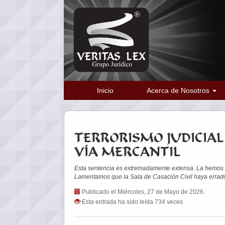
Inicio
Acerca de Nosotros
TERRORISMO JUDICIAL
VÍA MERCANTIL
Esta sentencia es extremadamente extensa. La hemos r
Lamentamos que la Sala de Casación Civil haya errado
Publicado el Miércoles, 27 de Mayo de 2026.
Esta entrada ha sido leída 734 veces