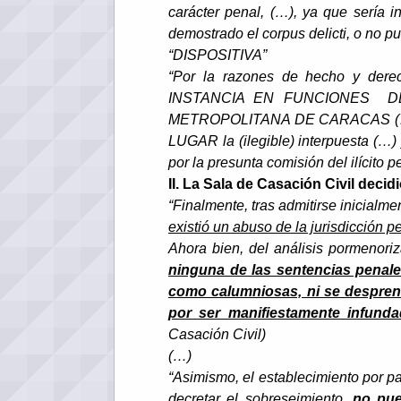
carácter penal, (…), ya que sería 
demostrado el corpus delicti, o no p
“DISPOSITIVA”
“Por la razones de hecho y d
INSTANCIA EN FUNCIONES D
METROPOLITANA DE CARACAS (…), e
LUGAR la (ilegible) interpuesta (…)
por la presunta comisión del ilí
II. La Sala de Casación Civil decid
“Finalmente, tras admitirse inicialm
existió un abuso de la jurisdicción p
Ahora bien, del análisis pormenoriz
ninguna de las sentencias penal
como calumniosas, ni se despren
por ser manifiestamente infund
Casación Civil)
(…)
“Asimismo, el establecimiento por par
decretar el sobreseimiento,
no pue