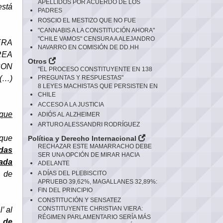
APELLIDOS POR ACUERDO DE LOS
está
PADRES
ROSCIO EL MESTIZO QUE NO FUE
"CANNABIS A LA CONSTITUCIÓN AHORA"
"CHILE VAMOS" CENSURA A ALEJANDRO
ERA
NAVARRO EN COMISIÓN DE DD.HH
REA
Otros
 CON
"EL PROCESO CONSTITUYENTE EN 138
 (…)
PREGUNTAS Y RESPUESTAS"
8 LEYES MACHISTAS QUE PERSISTEN EN
CHILE
ACCESO A LA JUSTICIA
 que
ADIÓS AL ALZHEIMER
ARTURO ALESSANDRI RODRÍGUEZ
 que
Política y Derecho Internacional
RECHAZAR ESTE MAMARRACHO DEBE
adas
SER UNA OPCIÓN DE MIRAR HACIA
hada
ADELANTE
a de
A DÍAS DEL PLEBISCITO
APRUEBO 39,62%, MAGALLANES 32,89%:
FIN DEL PRINCIPIO
CONSTITUCIÓN Y SENSATEZ
CONSTITUYENTE CHRISTIAN VIERA:
’ al
RÉGIMEN PARLAMENTARIO SERÍA MÁS
 de