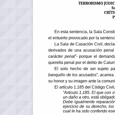
TERRORISMO JUDIC
S
CRÍTI
P
En esta sentencia, la Sala Const
el entuerto provocado por la sentenc
La Sala de Casación Civil, decl
derivados de una acusación penal
carácter penal
”- porque el demanda
querella penal por el delito de Calu
El solo hecho de ser sujeto p
banquillo de los acusados
”, acarre
su honor y su imagen ante la comun
El artículo 1.185 del Código Civil
“Articulo 1.185. El que con 
un daño a otro, está obligado
Debe igualmente reparación
ejercicio de su derecho, los 
cual le ha sido conferido es