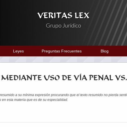
VERITAS LEX
Grupo Jurídico
Leyes
Preguntas Frecuentes
Blog
 MEDIANTE USO DE VÍA PENAL VS
esumido a su mínima expresión procurando que el texto resumido no pierda senti
 en esta materia que es de su especialidad.