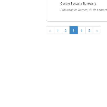
Cesare Beccaria Bonesana
Publicado el Viernes, 07 de Febrer
«
1
2
3
4
5
»