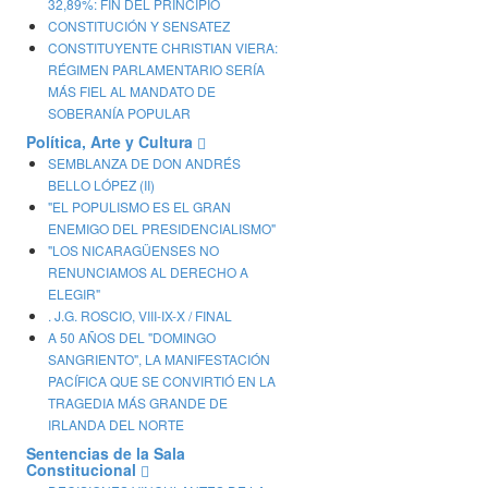
32,89%: FIN DEL PRINCIPIO
CONSTITUCIÓN Y SENSATEZ
CONSTITUYENTE CHRISTIAN VIERA:
RÉGIMEN PARLAMENTARIO SERÍA
MÁS FIEL AL MANDATO DE
SOBERANÍA POPULAR
Política, Arte y Cultura
SEMBLANZA DE DON ANDRÉS
BELLO LÓPEZ (II)
"EL POPULISMO ES EL GRAN
ENEMIGO DEL PRESIDENCIALISMO"
"LOS NICARAGÜENSES NO
RENUNCIAMOS AL DERECHO A
ELEGIR"
. J.G. ROSCIO, VIII-IX-X / FINAL
A 50 AÑOS DEL "DOMINGO
SANGRIENTO", LA MANIFESTACIÓN
PACÍFICA QUE SE CONVIRTIÓ EN LA
TRAGEDIA MÁS GRANDE DE
IRLANDA DEL NORTE
Sentencias de la Sala
Constitucional