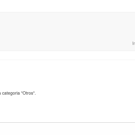
VERITAS LEX
Grupo Jurídico
I
a categoria "Otros".