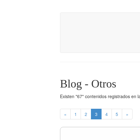
Blog - Otros
Existen "67" contenidos registrados en l
«
1
2
3
4
5
»