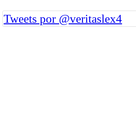
Tweets por @veritaslex4
Grupo Jurídico Veritas Lex S.C.
J-29990326-4. Año 2014 - 2026