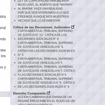
LEY DE COPROPIEDAD INMOBILIARIA
MOJO LENS, EL INVENTO QUE “MATARÁ”
AL IPHONE YA ES UNA REALIDAD
POR QUÉ NOS AFERRAMOS A LO QUE
stra
CREEMOS, AUNQUE NOS MUESTREN
HECHOS QUE LO DESMIENTAN
Crítica de las Decisiones Judiciales
eral
CARTA ABIERTA AL TRIBUBAL SUPREMO
DE JUSTICIA N° 13 - CRÍTICA DE LAS
ento
DECISIONES JUDICIALES N° 8
CARTA ABIERTA AL TRIBUNAL SUPREMO
DE JUSTICIA DE VENEZUELA N° 8.
ntre
CRÍTICA DE LAS DECISIONES JUDICIALES
N° 5
 los
CARTA ABIERTA AL TRIBUNAL SUPREMO
DE JUSTICIA DE VENEZUELA N°5
os y
CARTA ABIERTA AL TRIBUNAL SUPREMO
DE JUSTICIA DE VENEZUELA N°7. CRÍTICA
A LAS DECISIONES JUDICIALES N°4
CARTA ABIERTA AL TRIBUNAL SUPREMO
DE JUSTICIA DE VENZUELA N° 9 - CRÍTICA
DE LAS DECISIONES JUDICIALES N° 6
Derecho Comparado
ACCIÓN CAMBIARIA QUE EMANA DE UN
PAGARÉ PRESCRIBE EN EL PLAZO DE UN