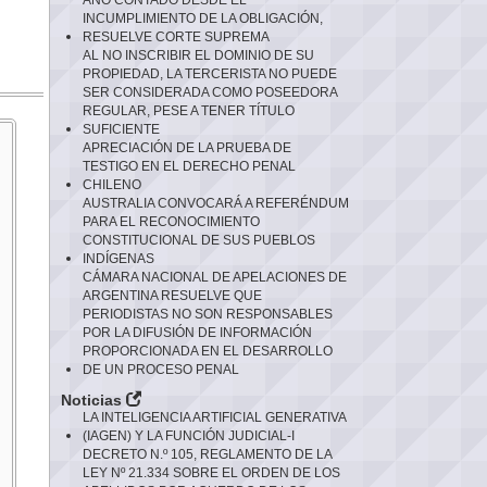
AÑO CONTADO DESDE EL
INCUMPLIMIENTO DE LA OBLIGACIÓN,
RESUELVE CORTE SUPREMA
AL NO INSCRIBIR EL DOMINIO DE SU
PROPIEDAD, LA TERCERISTA NO PUEDE
SER CONSIDERADA COMO POSEEDORA
REGULAR, PESE A TENER TÍTULO
SUFICIENTE
APRECIACIÓN DE LA PRUEBA DE
TESTIGO EN EL DERECHO PENAL
CHILENO
AUSTRALIA CONVOCARÁ A REFERÉNDUM
PARA EL RECONOCIMIENTO
CONSTITUCIONAL DE SUS PUEBLOS
INDÍGENAS
CÁMARA NACIONAL DE APELACIONES DE
ARGENTINA RESUELVE QUE
PERIODISTAS NO SON RESPONSABLES
POR LA DIFUSIÓN DE INFORMACIÓN
PROPORCIONADA EN EL DESARROLLO
DE UN PROCESO PENAL
Noticias
LA INTELIGENCIA ARTIFICIAL GENERATIVA
(IAGEN) Y LA FUNCIÓN JUDICIAL-I
DECRETO N.º 105, REGLAMENTO DE LA
LEY Nº 21.334 SOBRE EL ORDEN DE LOS