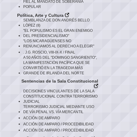
FIEL AL MANDATO DE SOBERANÍA
POPULAR
Política, Arte y Cultura
SEMBLANZA DE DON ANDRÉS BELLO
LÓPEZ (II)
"EL POPULISMO ES EL GRAN ENEMIGO
DEL PRESIDENCIALISMO"
"LOS NICARAGÜENSES NO
RENUNCIAMOS AL DERECHO A ELEGIR"
. J.G. ROSCIO, VIII-IX-X / FINAL
A 50 AÑOS DEL "DOMINGO SANGRIENTO",
LA MANIFESTACIÓN PACÍFICA QUE SE
CONVIRTIÓ EN LA TRAGEDIA MÁS
GRANDE DE IRLANDA DEL NORTE
Sentencias de la Sala Constitucional
DECISIONES VINCULANTES DE LA SALA
CONSTITUCIONAL CONTRA TERRORISMO
JUDICIAL
TERRORISMO JUDICIAL MEDIANTE USO
DE VÍA PENAL VS. VÍA MERCANTIL
ACCIÓN DE AMPARO
ACCIÓN DE AMPARO / PROCEDIBILIDAD
ACCIÓN DE AMPARO / PROCEDIBILIDAD