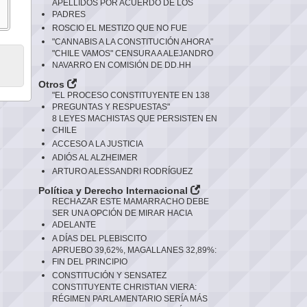
APELLIDOS POR ACUERDO DE LOS
PADRES
ROSCIO EL MESTIZO QUE NO FUE
"CANNABIS A LA CONSTITUCIÓN AHORA"
"CHILE VAMOS" CENSURA A ALEJANDRO
NAVARRO EN COMISIÓN DE DD.HH
Otros
"EL PROCESO CONSTITUYENTE EN 138
PREGUNTAS Y RESPUESTAS"
8 LEYES MACHISTAS QUE PERSISTEN EN
CHILE
ACCESO A LA JUSTICIA
ADIÓS AL ALZHEIMER
ARTURO ALESSANDRI RODRÍGUEZ
Política y Derecho Internacional
RECHAZAR ESTE MAMARRACHO DEBE
SER UNA OPCIÓN DE MIRAR HACIA
ADELANTE
A DÍAS DEL PLEBISCITO
APRUEBO 39,62%, MAGALLANES 32,89%:
FIN DEL PRINCIPIO
CONSTITUCIÓN Y SENSATEZ
CONSTITUYENTE CHRISTIAN VIERA:
RÉGIMEN PARLAMENTARIO SERÍA MÁS