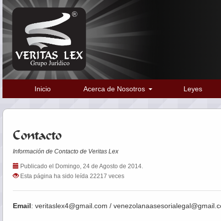
Inicio
Acerca de Nosotros
Leyes
Contacto
Información de Contacto de Veritas Lex
Publicado el Domingo, 24 de Agosto de 2014.
Esta página ha sido leída 22217 veces
Email
: veritaslex4@gmail.com / venezolanaasesorialegal@gmail.