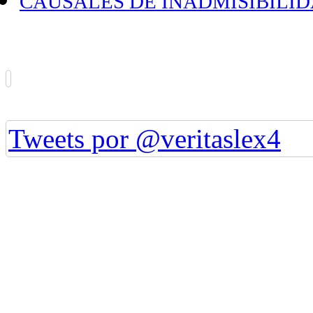
CAUSALES DE INADMISIBILI
Tweets por @veritaslex4
Grupo Jurídico Veritas Lex S.C.
J-29990326-4. Año 2014 - 2026