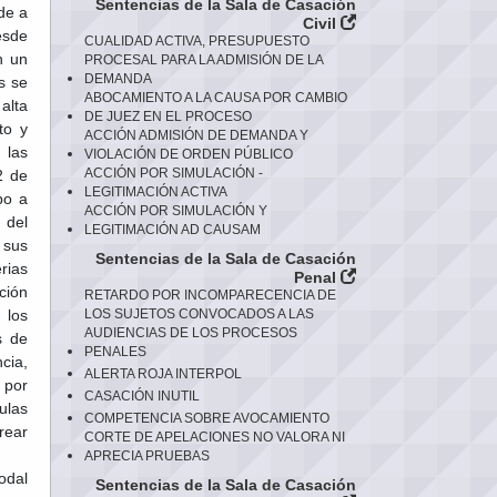
Sentencias de la Sala de Casación
de a
Civil
esde
CUALIDAD ACTIVA, PRESUPUESTO
n un
PROCESAL PARA LA ADMISIÓN DE LA
DEMANDA
s se
ABOCAMIENTO A LA CAUSA POR CAMBIO
 alta
DE JUEZ EN EL PROCESO
to y
ACCIÓN ADMISIÓN DE DEMANDA Y
 las
VIOLACIÓN DE ORDEN PÚBLICO
ACCIÓN POR SIMULACIÓN -
2 de
LEGITIMACIÓN ACTIVA
po a
ACCIÓN POR SIMULACIÓN Y
 del
LEGITIMACIÓN AD CAUSAM
 sus
Sentencias de la Sala de Casación
rias
Penal
ción
RETARDO POR INCOMPARECENCIA DE
 los
LOS SUJETOS CONVOCADOS A LAS
AUDIENCIAS DE LOS PROCESOS
s de
PENALES
cia,
ALERTA ROJA INTERPOL
 por
CASACIÓN INUTIL
ulas
COMPETENCIA SOBRE AVOCAMIENTO
rear
CORTE DE APELACIONES NO VALORA NI
APRECIA PRUEBAS
odal
Sentencias de la Sala de Casación