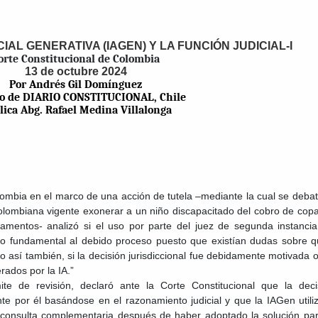
CIAL GENERATIVA (IAGEN) Y LA FUNCIÓN JUDICIAL-I
orte Constitucional de Colombia
13 de octubre 2024
Por Andrés Gil Domínguez
o de DIARIO CONSTITUCIONAL, Chile
lica Abg. Rafael Medina Villalonga
ombia en el marco de una acción de tutela –mediante la cual se debati
olombiana vigente exonerar a un niño discapacitado del cobro de cop
amentos- analizó si el uso por parte del juez de segunda instancia
o fundamental al debido proceso puesto que existían dudas sobre q
mo así también, si la decisión jurisdiccional fue debidamente motivada o
ados por la IA.”
ite de revisión, declaró ante la Corte Constitucional que la deci
nte por él basándose en el razonamiento judicial y que la IAGen utili
 consulta complementaria después de haber adoptado la solución par