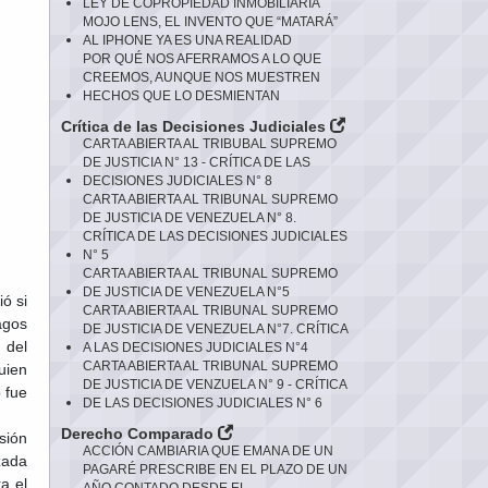
LEY DE COPROPIEDAD INMOBILIARIA
MOJO LENS, EL INVENTO QUE “MATARÁ”
AL IPHONE YA ES UNA REALIDAD
POR QUÉ NOS AFERRAMOS A LO QUE
CREEMOS, AUNQUE NOS MUESTREN
HECHOS QUE LO DESMIENTAN
Crítica de las Decisiones Judiciales
CARTA ABIERTA AL TRIBUBAL SUPREMO
DE JUSTICIA N° 13 - CRÍTICA DE LAS
DECISIONES JUDICIALES N° 8
CARTA ABIERTA AL TRIBUNAL SUPREMO
DE JUSTICIA DE VENEZUELA N° 8.
CRÍTICA DE LAS DECISIONES JUDICIALES
N° 5
CARTA ABIERTA AL TRIBUNAL SUPREMO
DE JUSTICIA DE VENEZUELA N°5
ó si
CARTA ABIERTA AL TRIBUNAL SUPREMO
agos
DE JUSTICIA DE VENEZUELA N°7. CRÍTICA
 del
A LAS DECISIONES JUDICIALES N°4
CARTA ABIERTA AL TRIBUNAL SUPREMO
uien
DE JUSTICIA DE VENZUELA N° 9 - CRÍTICA
 fue
DE LAS DECISIONES JUDICIALES N° 6
Derecho Comparado
sión
ACCIÓN CAMBIARIA QUE EMANA DE UN
zada
PAGARÉ PRESCRIBE EN EL PLAZO DE UN
a el