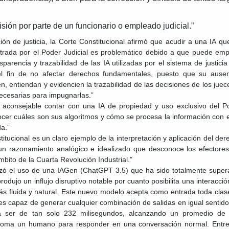
sión por parte de un funcionario o empleado judicial.”
ión de justicia, la Corte Constitucional afirmó que acudir a una IA qu
trada por el Poder Judicial es problemático debido a que puede emp
parencia y trazabilidad de las IA utilizadas por el sistema de justicia
el fin de no afectar derechos fundamentales, puesto que su ausen
n, entiendan y evidencien la trazabilidad de las decisiones de los juece
ecesarias para impugnarlas.”
 es aconsejable contar con una IA de propiedad y uso exclusivo del P
ocer cuáles son sus algoritmos y cómo se procesa la información con el
a.”
itucional es un claro ejemplo de la interpretación y aplicación del der
un razonamiento analógico e idealizado que desconoce los efectores
ámbito de la Cuarta Revolución Industrial.”
alizó el uso de una IAGen (ChatGPT 3.5) que ha sido totalmente super
dujo un influjo disruptivo notable por cuanto posibilita una interacció
ás fluida y natural. Este nuevo modelo acepta como entrada toda clas
es capaz de generar cualquier combinación de salidas en igual sentido
 a ser de tan solo 232 milisegundos, alcanzando un promedio de
e toma un humano para responder en una conversación normal. Entre