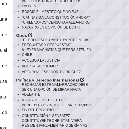
APELLIDOS POR ACUERDO DE LOS
para
PADRES
ROSCIO EL MESTIZO QUE NO FUE
"CANNABIS A LA CONSTITUCIÓN AHORA"
 una
"CHILE VAMOS" CENSURA A ALEJANDRO
NAVARRO EN COMISIÓN DE DD.HH
n de
Otros
"EL PROCESO CONSTITUYENTE EN 138
PREGUNTAS Y RESPUESTAS"
a al
8 LEYES MACHISTAS QUE PERSISTEN EN
CHILE
ACCESO A LA JUSTICIA
o de
ADIÓS AL ALZHEIMER
ARTURO ALESSANDRI RODRÍGUEZ
Política y Derecho Internacional
o se
RECHAZAR ESTE MAMARRACHO DEBE
SER UNA OPCIÓN DE MIRAR HACIA
ADELANTE
rto,
A DÍAS DEL PLEBISCITO
APRUEBO 39,62%, MAGALLANES 32,89%:
FIN DEL PRINCIPIO
s de
CONSTITUCIÓN Y SENSATEZ
CONSTITUYENTE CHRISTIAN VIERA:
RÉGIMEN PARLAMENTARIO SERÍA MÁS
gos,