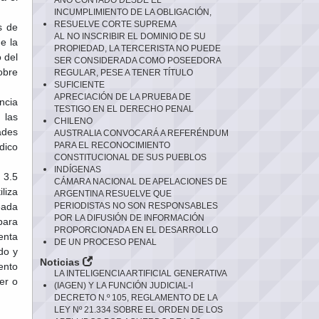
AÑO CONTADO DESDE EL
INCUMPLIMIENTO DE LA OBLIGACIÓN,
RESUELVE CORTE SUPREMA
s de
AL NO INSCRIBIR EL DOMINIO DE SU
e la
PROPIEDAD, LA TERCERISTA NO PUEDE
 del
SER CONSIDERADA COMO POSEEDORA
obre
REGULAR, PESE A TENER TÍTULO
SUFICIENTE
APRECIACIÓN DE LA PRUEBA DE
ncia
TESTIGO EN EL DERECHO PENAL
 las
CHILENO
ades
AUSTRALIA CONVOCARÁ A REFERÉNDUM
PARA EL RECONOCIMIENTO
dico
CONSTITUCIONAL DE SUS PUEBLOS
INDÍGENAS
 3.5
CÁMARA NACIONAL DE APELACIONES DE
iliza
ARGENTINA RESUELVE QUE
eada
PERIODISTAS NO SON RESPONSABLES
POR LA DIFUSIÓN DE INFORMACIÓN
para
PROPORCIONADA EN EL DESARROLLO
enta
DE UN PROCESO PENAL
do y
Noticias
ento
LA INTELIGENCIA ARTIFICIAL GENERATIVA
er o
(IAGEN) Y LA FUNCIÓN JUDICIAL-I
DECRETO N.º 105, REGLAMENTO DE LA
LEY Nº 21.334 SOBRE EL ORDEN DE LOS