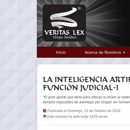
Inicio
Acerca de Nosotros
LA INTELIGENCIA ARTI
FUNCIÓN JUDICIAL-I
"El gran aporte que tiene para ofrecer la IAGen al sist
tiempos imposibles de asemejar por ningún ser human
Publicado el Domingo, 13 de Octubre de 2024.
Esta entrada ha sido leída 3429 veces