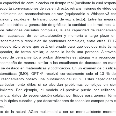
a capacidad de comunicación en tiempo real (mediante la cual respon
soporta conversaciones de voz en directo, retransmisiones de vídeo d
rendimiento del reconocimiento de voz (equiparable a Whisper-v3 co
cisión y rapidez en la transcripción de voz a texto). Entre las mejora
ión de tablas, la generación de gráficos, la cantidad de iteraciones, la
re relaciones causales complejas, la alta capacidad de razonamien
gran capacidad de contextualización y memoria a largo plazo en
azonamiento y resolución de problemas complejos, entre otras. El 1
 modelo o1-preview que está entrenado para que dedique más tiem
ponder, de forma similar, a como lo haría una persona. A través
oceso de pensamiento, a probar diferentes estrategias y a reconocer
desempeñó de manera similar a los estudiantes de doctorado en mate
n se destacó en matemáticas y codificación. En un examen de clasifica
atemáticas (IMO), GPT-4º resolvió correctamente solo el 13 % de
 razonamiento obtuvo una puntuación del 83 %. Estas capacidade
rticularmente útiles si se abordan problemas complejos en cien
imilares. Por ejemplo, el modelo o1-preview puede ser utilizado
 anotar datos de secuenciación celular, por físicos para generar fórm
 la óptica cuántica y por desarrolladores de todos los campos para c
os.”
uso de la actual IAGen multimodal a ser un mero asistente monom