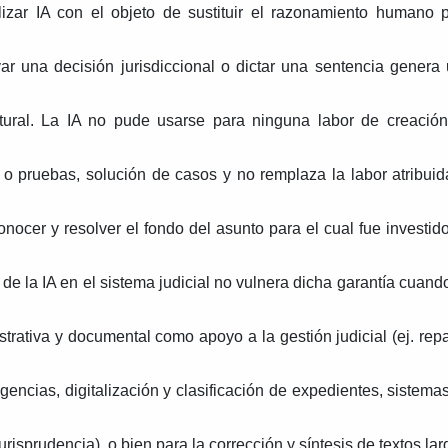
ilizar IA con el objeto de sustituir el razonamiento humano 
ar una decisión jurisdiccional o dictar una sentencia genera
atural. La IA no pude usarse para ninguna labor de creació
 o pruebas, solución de casos y no remplaza la labor atribuid
conocer y resolver el fondo del asunto para el cual fue investid
 de la IA en el sistema judicial no vulnera dicha garantía cuand
trativa y documental como apoyo a la gestión judicial (ej. repa
encias, digitalización y clasificación de expedientes, sistema
risprudencia), o bien para la corrección y síntesis de textos lar