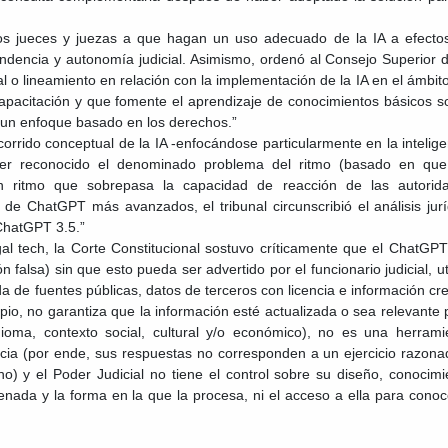
a los jueces y juezas a que hagan un uso adecuado de la IA a efecto
endencia y autonomía judicial. Asimismo, ordenó al Consejo Superior d
 o lineamiento en relación con la implementación de la IA en el ámbito
apacitación y que fomente el aprendizaje de conocimientos básicos s
on un enfoque basado en los derechos.”
orrido conceptual de la IA -enfocándose particularmente en la intelige
haber reconocido el denominado problema del ritmo (basado en que
 ritmo que sobrepasa la capacidad de reacción de las autorid
 de ChatGPT más avanzados, el tribunal circunscribió el análisis jurí
ChatGPT 3.5.”
al tech, la Corte Constitucional sostuvo críticamente que el ChatGPT
 falsa) sin que esto pueda ser advertido por el funcionario judicial, ut
 de fuentes públicas, datos de terceros con licencia e información cr
ipio, no garantiza que la información esté actualizada o sea relevante 
dioma, contexto social, cultural y/o económico), no es una herrami
ticia (por ende, sus respuestas no corresponden a un ejercicio razona
) y el Poder Judicial no tiene el control sobre su diseño, conocimi
enada y la forma en la que la procesa, ni el acceso a ella para conoc