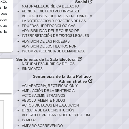
xto,
Social
NATURALEZA JURÍDICA DEL ACTO
r la
PERICIAL DICTADO POR INPSASEL
mpos
ACTUACIONES JUDICIALES EN CUANTO A
ecer
LA NOTIFICACIÓN Y PRÁCTICA DE LAS
 que
PRUEBAS HEREDOBIOLÒGICAS
ADMISIBILIDAD DEL RECURSO DE
e le
INTERPRETACIÓN DE TEXTOS LEGALES
ADMISIÓN DE LAS PRUEBAS
ADMISIÓN DE LOS HECHOS POR
INCOMPARECENCIA DE DEMANDADA
Sentencias de la Sala Electoral
NATURALEZA JURÍDICA DE LOS
SINDICATOS
Sentencias de la Sala Político-
Administrativa
ACLARATORIA, RECTIFICACIÓN Y
AMPLIACIÓN DE LA SENTENCIA
ACTOS ADMINISTRATIVOS
ABSOLUTAMENTE NULOS
ACTOS DICTADOS EN EJECUCIÓN
DIRECTA DE LA CONSTITUCIÓN
ALEGATO Y PROBANZA DEL PERICULUM
IN MORA
AMPARO SOBREVENIDO