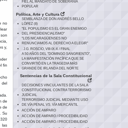
FIEL AL MANDATO DE SOBERANÍA
POPULAR
Política, Arte y Cultura
SEMBLANZA DE DON ANDRÉS BELLO
e no
LÓPEZ (II)
"EL POPULISMO ES EL GRAN ENEMIGO
lear
DEL PRESIDENCIALISMO"
 son
"LOS NICARAGÜENSES NO
cia,
RENUNCIAMOS AL DERECHO A ELEGIR"
s y,
. J.G. ROSCIO, VIII-IX-X / FINAL
A 50 AÑOS DEL "DOMINGO SANGRIENTO",
LA MANIFESTACIÓN PACÍFICA QUE SE
oder
CONVIRTIÓ EN LA TRAGEDIA MÁS
 fin
GRANDE DE IRLANDA DEL NORTE
Sentencias de la Sala Constitucional
echo
 del
DECISIONES VINCULANTES DE LA SALA
CONSTITUCIONAL CONTRA TERRORISMO
ada.
JUDICIAL
TERRORISMO JUDICIAL MEDIANTE USO
n de
DE VÍA PENAL VS. VÍA MERCANTIL
e de
ACCIÓN DE AMPARO
. Su
ACCIÓN DE AMPARO / PROCEDIBILIDAD
 320
ACCIÓN DE AMPARO / PROCEDIBILIDAD
 las