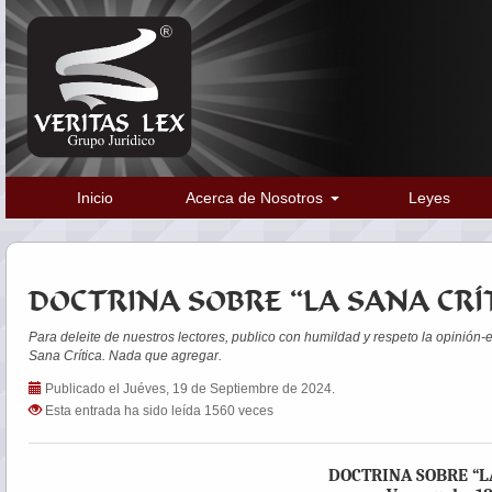
Inicio
Acerca de Nosotros
Leyes
DOCTRINA SOBRE “LA SANA CRÍ
Para deleite de nuestros lectores, publico con humildad y respeto la opinió
Sana Crítica. Nada que agregar.
Publicado el Juéves, 19 de Septiembre de 2024.
Esta entrada ha sido leída 1560 veces
DOCTRINA SOBRE “L