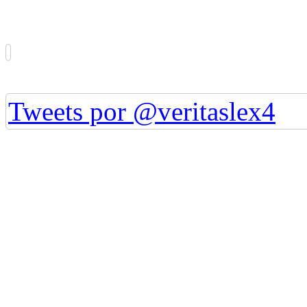
Tweets por @veritaslex4
Grupo Jurídico Veritas Lex S.C.
J-29990326-4. Año 2014 - 2026